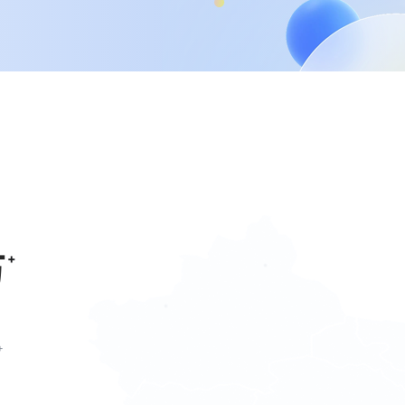
万
+
+