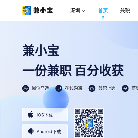
深圳
首页
兼职
兼小宝
一份兼职 百分收获
岗位严选
在线沟通
兼职上岗
薪
IOS下载
Android下载